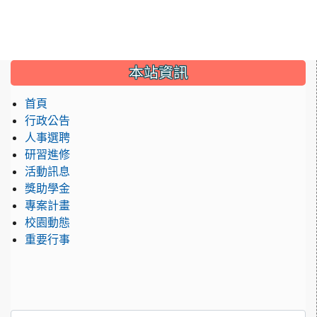
:::
本站資訊
首頁
行政公告
人事選聘
研習進修
活動訊息
獎助學金
專案計畫
校園動態
重要行事