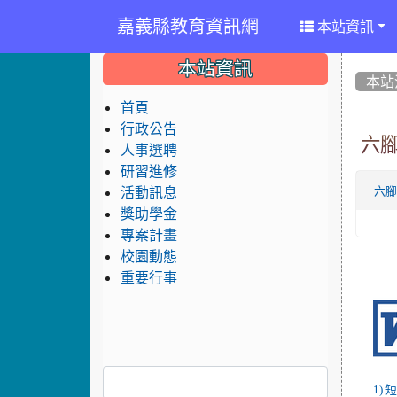
嘉義縣教育資訊網
本站資訊
:::
:::
:::
本站資訊
本站
首頁
行政公告
六
人事選聘
研習進修
活動訊息
六
獎助學金
專案計畫
校園動態
重要行事
1)