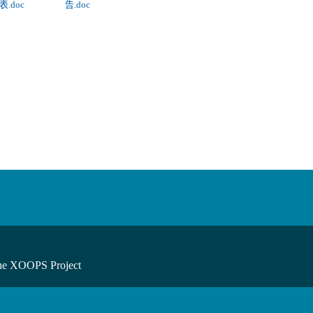
.doc
告.doc
he XOOPS Project