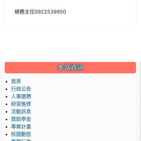
總務主任0922539950
:::
本站資訊
首頁
行政公告
人事選聘
研習進修
活動訊息
獎助學金
專案計畫
校園動態