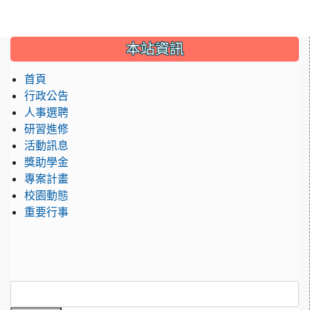
:::
本站資訊
首頁
行政公告
人事選聘
研習進修
活動訊息
獎助學金
專案計畫
校園動態
重要行事