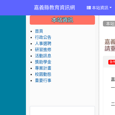
嘉義縣教育資訊網
本站資訊
:::
:::
:::
本站資訊
本站
首頁
行政公告
嘉
人事選聘
請
研習進修
活動訊息
獎助學金
急
專案計畫
校園動態
嘉
重要行事