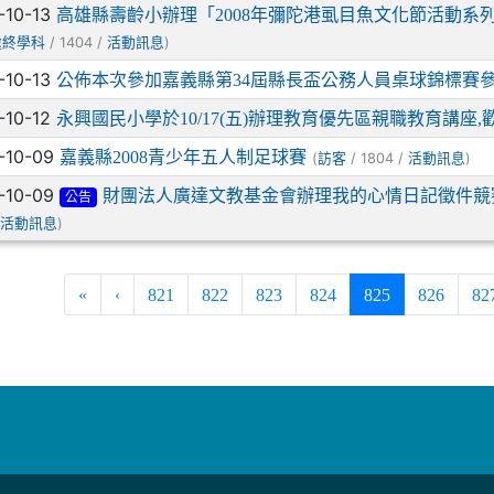
-10-13
高雄縣壽齡小辦理「2008年彌陀港虱目魚文化節活動
/ 1404 /
)
處終學科
活動訊息
-10-13
公佈本次參加嘉義縣第34屆縣長盃公務人員桌球錦標賽
-10-12
永興國民小學於10/17(五)辦理教育優先區親職教育講座
-10-09
嘉義縣2008青少年五人制足球賽
(
/ 1804 /
)
訪客
活動訊息
-10-09
財團法人廣達文教基金會辦理我的心情日記徵件競賽
公告
/
)
活動訊息
(current)
«
‹
821
822
823
824
825
826
82