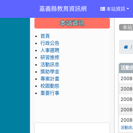
嘉義縣教育資訊網
本站資訊
:::
:::
:::
本站資訊
本站
首頁
行政公告

人事選聘
研習進修
活動訊息
文
活動
獎助學金
2008
專案計畫
校園動態
2008
重要行事
2008
2008
2008
活動訊