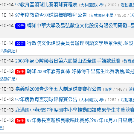
-10-14
97教育盃羽球比賽羽球賽程表
(
/ 2102 /
大林國民小學
活動訊
-10-14
97年度教育盃羽球錦標賽賽程公告
(
/ 1550 /
大林國民小學
-10-14
轉知中華大學及易弘數位文化股份有限公司研發--
公告
-10-14
行政院文化建設委員會辦理閱讀文學地景活動,並設
公告
/
)
活動訊息
-10-14
2008年身心障礙者日第六屆掛山盃全國手語歌競賽
(
教育
-10-13
轉知2008年嘉有喜柿-好柿傳千里寫生比賽活動,歡
急件
/
)
活動訊息
-10-13
嘉義縣2008青少年五人制足球賽賽程公告
(
/ 1487 /
訪客
活
-10-13
97年度教育盃羽球錦標賽公告
(
/ 1262 /
大林國民小學
活動訊
-10-13
鹿滿國小辦理97年度國中小學推動閱讀成果學生才藝競
-10-13
97年縣長盃新移民歌唱比賽將於97年10月21日星
急件
)
息