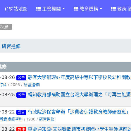
網站地圖
主管機關
教育機構
教育服
消息
研習進修
章列表
進修
-08-26
靜宜大學辦理97年度高級中等以下學校及幼稚園
公告
/ 2096 /
)
特科
研習進修
-08-25
轉知教育部補助國立台灣大學辦理之「可再生能源
公告
)
-08-22
行政院消保會舉辦「消費者保護教育教師研習班」
公告
(
/ 1930 /
)
教育處終學科
研習進修
-08-22
重要通知!語文競賽鄉鎮市初賽國小學生組獲選前2
急件