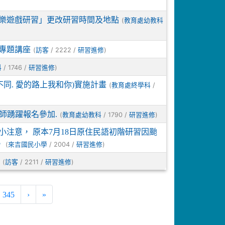
音樂遊戲研習」更改研習時間及地點
(
教育處幼教科
專題講座
(
/ 2222 /
)
訪客
研習進修
/ 1746 /
)
科
研習進修
同. 愛的路上我和你)實施計畫
(
/
教育處終學科
師踴躍報名參加.
(
/ 1790 /
)
教育處幼教科
研習進修
注意， 原本7月18日原住民語初階研習因颱
。
(
/ 2004 /
)
來吉國民小學
研習進修
(
/ 2211 /
)
訪客
研習進修
345
›
»