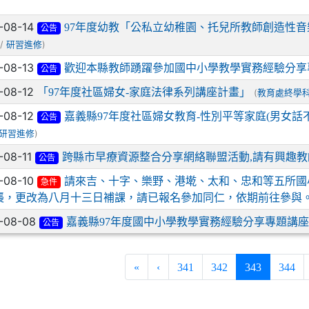
-08-14
97年度幼教「公私立幼稚園、托兒所教師創造性
公告
 /
)
研習進修
-08-13
歡迎本縣教師踴躍參加國中小學教學實務經驗分享
公告
-08-12
「97年度社區婦女-家庭法律系列講座計畫」
(
教育處終學
-08-12
嘉義縣97年度社區婦女教育-性別平等家庭(男女話不
公告
)
研習進修
-08-11
跨縣市早療資源整合分享網絡聯盟活動,請有興趣教
公告
-08-10
請來吉、十字、樂野、港墘、太和、忠和等五所國小
急件
襲，更改為八月十三日補課，請已報名參加同仁，依期前往參與
-08-08
嘉義縣97年度國中小學教學實務經驗分享專題講座
公告
(current)
«
‹
341
342
343
344