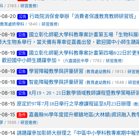
/ 2183 /
)
科
研習進修
-08-20
行政院消保會舉辦「消費者保護教育教師研習班」
公告
(
/ 1840 /
)
教育處終學科
研習進修
-08-19
國立彰化師範大學科教專案計畫第五場「生物科展相
公告
師大生物系舉行，當天備有專車從嘉義出發，歡迎國中小師生踴
-08-19
國立彰化師範大學科教專案計畫第四場8/22日於
公告
，歡迎國中小師生踴躍參加。
(
/ 1792 /
)
六嘉國民中學
研習進修
-08-19
學習障礙教學與評量研習
(
/ 1913 /
教育處幼教科
研習
公告
-08-18
智能障礙教學與評量研習
(
/ 1648 /
教育處幼教科
研習
公告
-08-18
8月19、20、21日數學領域教師課程暨教學策略
公告
-08-15
原定於97年7月18日舉行之早療課程延至8月23日辦理
(
教
-08-15
嘉義縣96學年度提升鄉鎮地區(大林鎮)資訊融入教學
急件
/ 1595 /
)
學
研習進修
-08-14
請踴躍參加彰師大辦理之「中區中小學科教專案期中報