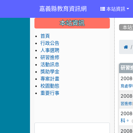
嘉義縣教育資訊網
本站資訊
:::
:::
:::
本站資訊
本站
首頁
行政公告

人事選聘
研習進修
活動訊息
文
研習
獎助學金
2008
專案計畫
校園動態
育處學
重要行事
2008
習進修
2008
科。
2008