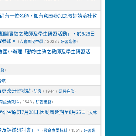
尚有一位名額，如有意願參加之教師請洽社教
關實驗之教師及學生研習活動」，於8/28日
躍參加。
(
/ 2023 /
)
六嘉國民中學
研習進修
更寮國小辦理「動物生態之教師及學生研習活
)
進修
)
進修
研習更改研習地點
(
/ 1944 /
)
訪客
研習進修
/ 1543 /
)
育處幼教科
研習進修
研習原訂7月28日,因颱風延期至8月25日
(
大林
告及評鑑研討會」。
(
/ 1551 /
教育處學特科
研習進