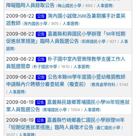
障礙臨時人員錄取公告
(
/ 965 /
)
梅山國民小學
人事選聘
2009-06-22
灣內國小誠徵2688及暑期攜手計畫英
公告
語教師
(
/ 905 /
)
灣內國民小學
人事選聘
2009-06-22
嘉義縣和興國民小學辦理「98年短期
公告
促進就業措施」臨時人員甄選公告
(
/ 921 /
和興國民小學
人事
)
選聘
2009-06-22
朴子國中室內管樂隊教學支援工作人
公告
員甄選簡章
(
/ 1610 /
)
朴子國民中學
人事選聘
2009-06-22
公告本縣98學年度國小暨幼稚園教師
公告
申請縣內介聘積分審查結果（複查前）
(
/ 5142
教育處學特科
/
)
人事選聘
2009-06-19
嘉義縣民雄鄉菁埔國民小學98年短進就
公告
業人員甄選公告
(
/ 1004 /
)
菁埔國民小學
人事選聘
2009-06-19
嘉義縣竹崎鄉義仁國民小學辦理98年
公告
「短期促進就業措施」臨時人員徵才公告
(
/
義仁國民小學
1037 /
)
人事選聘