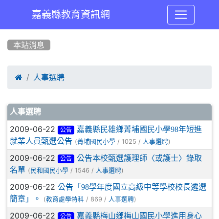
嘉義縣教育資訊網
:::
本站消息

人事選聘
文章列表
人事選聘
2009-06-22
嘉義縣民雄鄉菁埔國民小學98年短進
公告
就業人員甄選公告
(
/ 1025 /
)
菁埔國民小學
人事選聘
2009-06-22
公告本校甄選護理師〈或護士〉錄取
公告
名單
(
/ 1546 /
)
民和國民小學
人事選聘
2009-06-22
公告「98學年度國立高級中等學校校長遴選
簡章」。
(
/ 869 /
)
教育處學特科
人事選聘
2009-06-22
嘉義縣梅山鄉梅山國民小學進用身心
公告