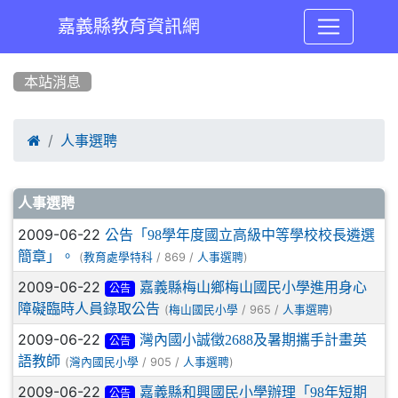
嘉義縣教育資訊網
:::
本站消息

人事選聘
文章列表
人事選聘
2009-06-22
公告「98學年度國立高級中等學校校長遴選
簡章」。
(
/ 869 /
)
教育處學特科
人事選聘
2009-06-22
嘉義縣梅山鄉梅山國民小學進用身心
公告
障礙臨時人員錄取公告
(
/ 965 /
)
梅山國民小學
人事選聘
2009-06-22
灣內國小誠徵2688及暑期攜手計畫英
公告
語教師
(
/ 905 /
)
灣內國民小學
人事選聘
2009-06-22
嘉義縣和興國民小學辦理「98年短期
公告