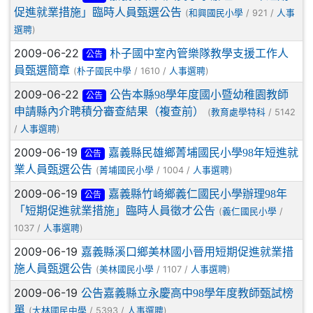
促進就業措施」臨時人員甄選公告
(
/ 921 /
和興國民小學
人事
)
選聘
2009-06-22
朴子國中室內管樂隊教學支援工作人
公告
員甄選簡章
(
/ 1610 /
)
朴子國民中學
人事選聘
2009-06-22
公告本縣98學年度國小暨幼稚園教師
公告
申請縣內介聘積分審查結果（複查前）
(
/ 5142
教育處學特科
/
)
人事選聘
2009-06-19
嘉義縣民雄鄉菁埔國民小學98年短進就
公告
業人員甄選公告
(
/ 1004 /
)
菁埔國民小學
人事選聘
2009-06-19
嘉義縣竹崎鄉義仁國民小學辦理98年
公告
「短期促進就業措施」臨時人員徵才公告
(
/
義仁國民小學
1037 /
)
人事選聘
2009-06-19
嘉義縣溪口鄉美林國小晉用短期促進就業措
施人員甄選公告
(
/ 1107 /
)
美林國民小學
人事選聘
2009-06-19
公告嘉義縣立永慶高中98學年度教師甄試榜
單
(
/ 5393 /
)
大林國民中學
人事選聘