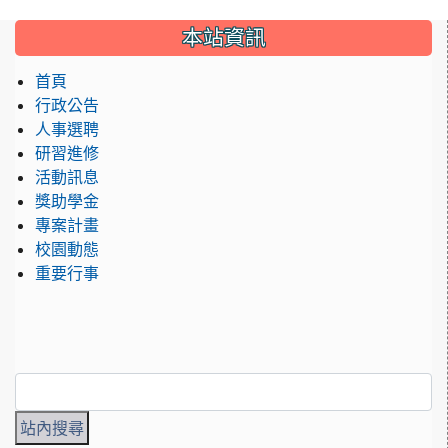
:::
本站資訊
首頁
行政公告
人事選聘
研習進修
活動訊息
獎助學金
專案計畫
校園動態
重要行事