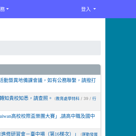
務
登入
自強活動曁異地備課會議，如有公務聯繫，請撥打
活動轉知貴校知悉，請查照。
(
/ 39 /
教育處學特科
行
ES Taiwan高校校際盃樂團大賽」,請高中職及國中
能進修研習會－臺中場（第16梯次）」
(
運動發展