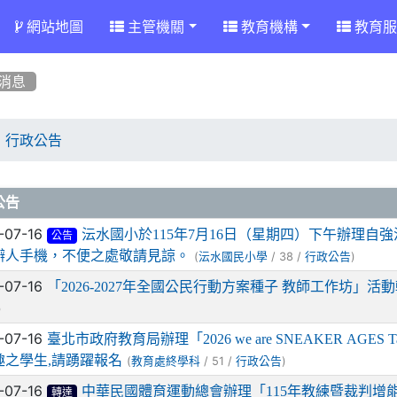
網站地圖
主管機關
教育機構
教育服
消息
行政公告
章列表
公告
-07-16
沄水國小於115年7月16日（星期四）下午辦理
公告
辦人手機，不便之處敬請見諒。
(
/ 38 /
)
沄水國民小學
行政公告
-07-16
「2026-2027年全國公民行動方案種子 教師工作坊」
)
-07-16
臺北市政府教育局辦理「2026 we are SNEAKER AG
趣之學生,請踴躍報名
(
/ 51 /
)
教育處終學科
行政公告
-07-16
中華民國體育運動總會辦理「115年教練暨裁判增
轉達