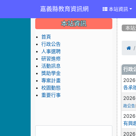
嘉義縣教育資訊網
本站資訊
:::
:::
:::
本站資訊
本站
首頁
行政公告

人事選聘
研習進修
活動訊息
文
行政
獎助學金
2026
專案計畫
各承
校園動態
重要行事
2026
政公告
2026
有興
2026