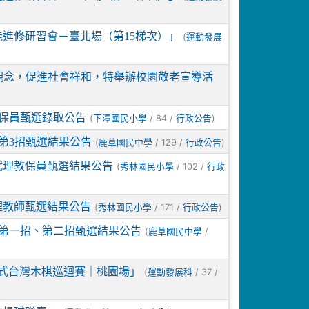
能進修研習會－臺北場（第15梯次）」
(
運動發展
觀念，促進社會祥和，特舉辦校園敬老宣導活
教保員甄選錄取公告
(
/ 84 /
)
下潭國民小學
行政公告
第3招甄選結果公告
(
/ 129 /
)
鹿草國民中學
行政公告
代理教保員甄選結果公告
(
/ 102 /
秀林國民小學
行政
理教師甄選結果公告
(
/ 171 /
)
秀林國民小學
行政公告
師第一招、第二招甄選結果公告
(
/
鹿草國民中學
合式台灣木棋巡迴賽｜桃園場」
(
/ 37 /
運動發展科