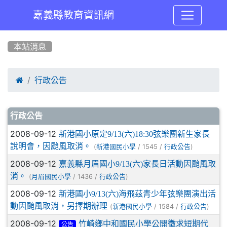
嘉義縣教育資訊網
:::
本站消息

行政公告
文章列表
行政公告
2008-09-12
新港國小原定9/13(六)18:30弦樂團新生家長
說明會，因颱風取消。
(
/ 1545 /
)
新港國民小學
行政公告
2008-09-12
嘉義縣月眉國小9/13(六)家長日活動因颱風取
消。
(
/ 1436 /
)
月眉國民小學
行政公告
2008-09-12
新港國小9/13(六)海飛茲青少年弦樂團演出活
動因颱風取消，另擇期辦理
(
/ 1584 /
)
新港國民小學
行政公告
2008-09-12
竹崎鄉中和國民小學公開徵求短期代
公告