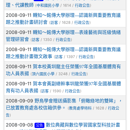
理、代課教師
(
/ 1614 /
)
中和國民小學
行政公告
2008-09-11
轉知～銘傳大學辦理---認識新興重要教育議
題之推動計畫研討會
(
/ 1628 /
)
訪客
行政公告
2008-09-11
轉知～銘傳大學辦理---表達藝術與班級情緒
管理研習會
(
/ 1350 /
)
訪客
行政公告
2008-09-11
轉知～銘傳大學辦理---認識新興重要教育議
題之推動計畫徵文啟事
(
/ 1397 /
)
訪客
行政公告
2008-09-11
賀本校黃圳龍主任榮獲97年全國基層體育有
功人員表揚
(
/ 3248 /
)
頂六國民小學
行政公告
2008-09-11
賀本會黃副總幹事圳龍榮獲97年全國基層體
育有功人員表揚
(
/ 1590 /
)
訪客
行政公告
2008-09-09
野鳥學會贈送攝影集「俯瞰綠地的雙眸」，
已放置教育處各校信箱供參。
(
/ 1628 /
教育處學特科
行政公
)
告
2008-09-08
數位典藏與數位學習國家型科技計畫
公告