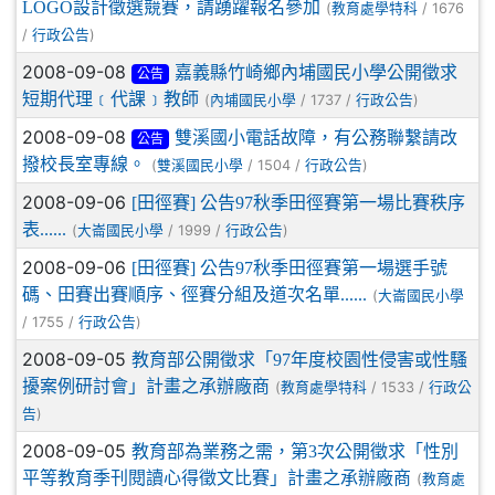
LOGO設計徵選競賽，請踴躍報名參加
(
/ 1676
教育處學特科
/
)
行政公告
2008-09-08
嘉義縣竹崎鄉內埔國民小學公開徵求
公告
短期代理﹝代課﹞教師
(
/ 1737 /
)
內埔國民小學
行政公告
2008-09-08
雙溪國小電話故障，有公務聯繫請改
公告
撥校長室專線。
(
/ 1504 /
)
雙溪國民小學
行政公告
2008-09-06
[田徑賽] 公告97秋季田徑賽第一場比賽秩序
表......
(
/ 1999 /
)
大崙國民小學
行政公告
2008-09-06
[田徑賽] 公告97秋季田徑賽第一場選手號
碼、田賽出賽順序、徑賽分組及道次名單......
(
大崙國民小學
/ 1755 /
)
行政公告
2008-09-05
教育部公開徵求「97年度校園性侵害或性騷
擾案例研討會」計畫之承辦廠商
(
/ 1533 /
教育處學特科
行政公
)
告
2008-09-05
教育部為業務之需，第3次公開徵求「性別
平等教育季刊閱讀心得徵文比賽」計畫之承辦廠商
(
教育處