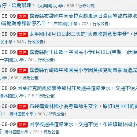
暫停，延期辦理。
(
/ 688 /
)
太興國民小學
行政公告
-08-09
嘉義縣布袋國中因莫拉克颱風連日豪雨導致布袋地
急件
/10暑期輔導課暫停乙日。
(
/ 705 /
)
布袋國民中學
行政公告
-08-09
太平國小8月10日起三天的"大風吹創意集中營"
急件
/ 645 /
)
國民小學
行政公告
-08-09
嘉義縣阿里山鄉十字國民小學8月10日(星期一)
急件
(
/ 741 /
)
十字國民小學
行政公告
-08-09
嘉義縣竹崎鄉中和國民小學因莫拉克颱風豪雨造成山
急件
/ 639 /
)
小學
行政公告
-08-09
因莫拉克颱風侵襲導致村莊及週邊道路淹水，交通不便,布
(
/ 718 /
)
貴林國民小學
行政公告
-08-09
布袋鎮貴林國小為考量師生安全，原訂8月10日的
急件
知。
(
/ 803 /
)
貴林國民小學
行政公告
-08-09
因學校週邊道路淹水，交通不便。布袋鎮貴林國小美
急件
行
(
/ 772 /
)
貴林國民小學
行政公告