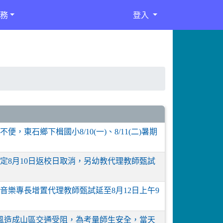
務
登入
東石鄉下楫國小8/10(一)、8/11(二)暑期
定8月10日返校日取消，另幼教代理教師甄試
樂專長增置代理教師甄試延至8月12日上午9
颱風造成山區交通受阻，為考量師生安全，當天