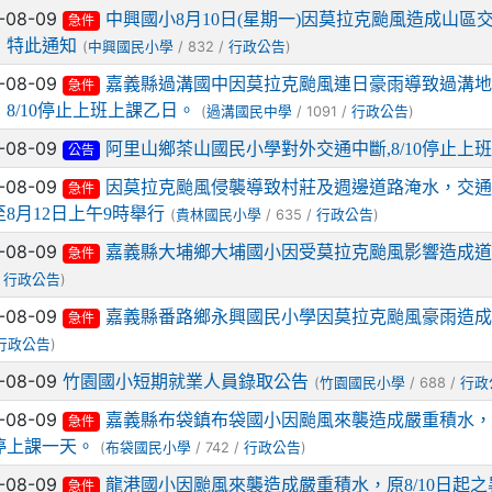
-08-09
中興國小8月10日(星期一)因莫拉克颱風造成山區
急件
，特此通知
(
/ 832 /
)
中興國民小學
行政公告
-08-09
嘉義縣過溝國中因莫拉克颱風連日豪雨導致過溝地
急件
8/10停止上班上課乙日。
(
/ 1091 /
)
過溝國民中學
行政公告
-08-09
阿里山鄉茶山國民小學對外交通中斷,8/10停止上
公告
-08-09
因莫拉克颱風侵襲導致村莊及週邊道路淹水，交通
急件
8月12日上午9時舉行
(
/ 635 /
)
貴林國民小學
行政公告
-08-09
嘉義縣大埔鄉大埔國小因受莫拉克颱風影響造成道路
急件
/
)
行政公告
-08-09
嘉義縣番路鄉永興國民小學因莫拉克颱風豪雨造成聯
急件
)
行政公告
-08-09
竹園國小短期就業人員錄取公告
(
/ 688 /
竹園國民小學
行政
-08-09
嘉義縣布袋鎮布袋國小因颱風來襲造成嚴重積水，
急件
停上課一天。
(
/ 742 /
)
布袋國民小學
行政公告
-08-09
龍港國小因颱風來襲造成嚴重積水，原8/10日起之暑
急件