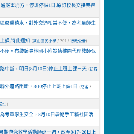
交通嚴重坍方，停班停課1日,原訂校長交接典禮
區嚴重積水，對外交通相當不便，為考量師生
班上課,特此通知
(
/ 791 /
)
茶山國民小學
行政公告
不便。布袋鎮貴林國小附設幼稚園代理教師甄
中斷，明日(8月10日)停止上班上課ㄧ天
(
訪客
外道路阻斷，8/10停止上班上課1日
(
/
訪客
)
公告
為考量學生安全，8月10日暑期手工藝社團活
期游泳教學活動順延一週，改至8/17~28日上