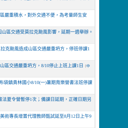
區嚴重積水，對外交通不便，為考量師生安
，因山區交通受莫拉克颱風影響，延期一週舉辦。
因莫拉克颱風造成山區交通嚴重坍方，停班停課1
區交通嚴重坍方，8/10停止上班上課1日
(
中
袋鎮貴林國小8/10(一)暑期育樂營書法班停課
書法夏令營暫停1次；備課日延期，正確日期另
術專長增置代理教師甄試延至8月12日上午9