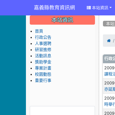
嘉義縣教育資訊網
本站資訊
:::
:::
:::
本站資訊
本站
首頁
行政公告

人事選聘
研習進修
活動訊息
文
行政
獎助學金
2009
專案計畫
課程
校園動態
重要行事
2009
亦延
2009
時舉
2009