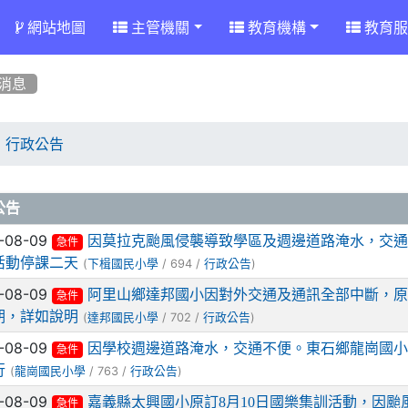
網站地圖
主管機關
教育機構
教育服
消息
行政公告
章列表
公告
-08-09
因莫拉克颱風侵襲導致學區及週邊道路淹水，交通不便，
急件
活動停課二天
(
/ 694 /
)
下楫國民小學
行政公告
-08-09
阿里山鄉達邦國小因對外交通及通訊全部中斷，原
急件
期，詳如說明
(
/ 702 /
)
達邦國民小學
行政公告
-08-09
因學校週邊道路淹水，交通不便。東石鄉龍崗國小音
急件
行
(
/ 763 /
)
龍崗國民小學
行政公告
-08-09
嘉義縣太興國小原訂8月10日國樂集訓活動，因
急件