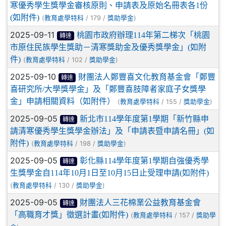
寒優秀學生獎學金審核原則、申請表及原始名冊表各1份
(如附件)
(
/ 179 /
)
教育處學特科
獎助學金
2025-09-11
桃園市政府辦理114年第二梯次「桃園
轉達
市原住民族學生獎助－清寒獎助金及優秀獎學金」(如附
件)
(
/ 102 /
)
教育處學特科
獎助學金
2025-09-10
財團法人鄭豐喜文化教育基金會「鄭豐
轉達
喜研究所/大學獎學金」及「鄭豐喜肢障者家庭子女獎學
金」申請相關資料（如附件）
(
/ 155 /
)
教育處學特科
獎助學金
2025-09-05
新北市114學年度第1學期「新竹縣申
轉達
請清寒優秀學生獎學金辦法」及「申請表暨申請名冊」(如
附件)
(
/ 198 /
)
教育處學特科
獎助學金
2025-09-05
彰化縣114學年度第1學期自強優秀學
轉達
生獎學金自114年10月1日至10月15日止受理申請(如附件)
(
/ 130 /
)
教育處學特科
獎助學金
2025-09-05
財團法人三花棉業公益教育基金會
轉達
「高職育才獎」徵選計畫(如附件)
(
/ 157 /
教育處學特科
獎助學