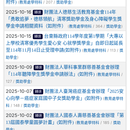
附件)
(
/ 207 /
)
教育處學特科
獎助學金
2025-10-16
財團法人德慈生活教育基金會114年
轉達
「勇敢追夢，德慈領航」清寒獎助學金及身心障礙學生獎
學金申請相關資料（如附件）
(
/ 364 /
)
教育處學特科
獎助學金
2025-10-15
台東縣政府114學年度第1學期「大專以
轉達
上學校清寒優秀學生愛心安 心就學獎學金」自即日起延長
至114年11月14日止受理申請(如附件)
(
/ 113 /
教育處學特科
獎
)
助學金
2025-10-09
財團法人華科事業群慈善基金會辦理
轉達
「114年聽障學生獎學金申請辦法」(如附件)
(
/
教育處學特科
127 /
)
獎助學金
2025-10-07
財團法人臺灣癌症基金會辦理「2025安
轉達
心向學－癌症家庭國中子女獎助學金」(如附件)
(
教育處學特
/ 148 /
)
科
獎助學金
2025-10-02
財團法人國泰人壽慈善基金會辦理「第
轉達
13屆國泰學童圓夢計畫」(如附件)
(
/ 185 /
教育處學特科
獎助
)
學金