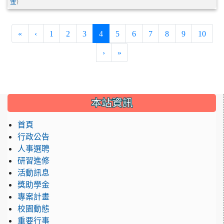
)
金
(current)
«
‹
1
2
3
4
5
6
7
8
9
10
›
»
:::
本站資訊
首頁
行政公告
人事選聘
研習進修
活動訊息
獎助學金
專案計畫
校園動態
重要行事