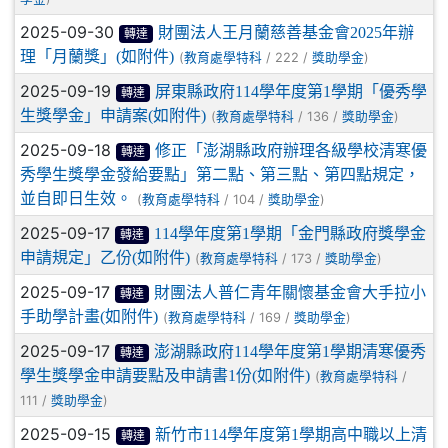
2025-09-30
財團法人王月蘭慈善基金會2025年辦
轉達
理「月蘭獎」(如附件)
(
/ 222 /
)
教育處學特科
獎助學金
2025-09-19
屏東縣政府114學年度第1學期「優秀學
轉達
生獎學金」申請案(如附件)
(
/ 136 /
)
教育處學特科
獎助學金
2025-09-18
修正「澎湖縣政府辦理各級學校清寒優
轉達
秀學生獎學金發給要點」第二點、第三點、第四點規定，
並自即日生效。
(
/ 104 /
)
教育處學特科
獎助學金
2025-09-17
114學年度第1學期「金門縣政府獎學金
轉達
申請規定」乙份(如附件)
(
/ 173 /
)
教育處學特科
獎助學金
2025-09-17
財團法人普仁青年關懷基金會大手拉小
轉達
手助學計畫(如附件)
(
/ 169 /
)
教育處學特科
獎助學金
2025-09-17
澎湖縣政府114學年度第1學期清寒優秀
轉達
學生獎學金申請要點及申請書1份(如附件)
(
/
教育處學特科
111 /
)
獎助學金
2025-09-15
新竹市114學年度第1學期高中職以上清
轉達