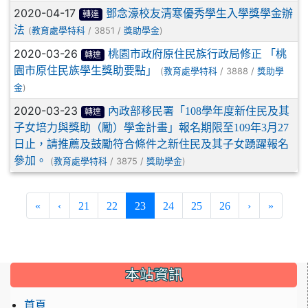
2020-04-17
鄧念濠校友清寒優秀學生入學獎學金辦
轉達
法
(
/ 3851 /
)
教育處學特科
獎助學金
2020-03-26
桃園市政府原住民族行政局修正 「桃
轉達
園市原住民族學生獎助要點」
(
/ 3888 /
教育處學特科
獎助學
)
金
2020-03-23
內政部移民署「108學年度新住民及其
轉達
子女培力與獎助（勵）學金計畫」報名期限至109年3月27
日止，請推薦及鼓勵符合條件之新住民及其子女踴躍報名
參加。
(
/ 3875 /
)
教育處學特科
獎助學金
(current)
«
‹
21
22
23
24
25
26
›
»
:::
本站資訊
首頁