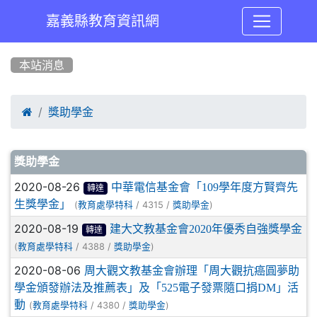
嘉義縣教育資訊網
:::
本站消息

獎助學金
文章列表
獎助學金
2020-08-26
中華電信基金會「109學年度方賢齊先
轉達
生獎學金」
(
/ 4315 /
)
教育處學特科
獎助學金
2020-08-19
建大文教基金會2020年優秀自強獎學金
轉達
(
/ 4388 /
)
教育處學特科
獎助學金
2020-08-06
周大觀文教基金會辦理「周大觀抗癌圓夢助
學金頒發辦法及推薦表」及「525電子發票隨口捐DM」活
動
(
/ 4380 /
)
教育處學特科
獎助學金