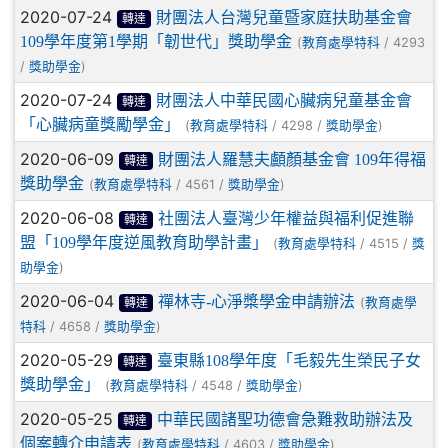
2020-07-24
財團法人台灣兒童暨家庭扶助基金會
轉達
109學年度第1學期「韌世代」獎助學金
(
/ 4293
教育處學特科
/
)
獎助學金
2020-07-24
財團法人中華民國心臟病兒童基金會
轉達
「心臟病童獎勵學金」
(
/ 4298 /
)
教育處學特科
獎助學金
2020-06-09
財團法人羅慧夫顱顏基金會 109年得福
轉達
獎助學金
(
/ 4561 /
)
教育處學特科
獎助學金
2020-06-08
社團法人臺灣少年權益與福利促進聯
轉達
盟「109學年度逆風教育助學計畫」
(
/ 4515 /
教育處學特科
獎
)
助學金
2020-06-04
禪林寺-心淨槳學金申請辦法
(
教育處學
轉達
/ 4658 /
)
特科
獎助學金
2020-05-29
臺東縣108學年度「毛毅先生榮民子女
轉達
獎助學金」
(
/ 4548 /
)
教育處學特科
獎助學金
2020-05-25
中華民國諸聖功德會急難救助辦法及
轉達
個案轉介申請表
(
/ 4603 /
)
教育處學特科
獎助學金