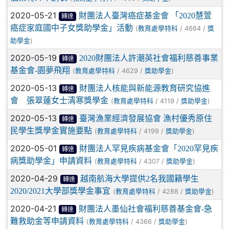
2020-05-21
財團法人臺灣癌症基金會 「2020慧萱
轉達
癌症家庭國中子女獎助學金」活動
(
/ 4664 /
教育處學特科
獎
)
助學金
2020-05-19
2020財團法人許潮英社會福利慈善事業
轉達
基金會-園夢飛翔
(
/ 4629 /
)
教育處學特科
獎助學金
2020-05-13
財團法人核能與新能源教育研究協進
轉達
會 張翠蓮女士清寒獎學金
(
/ 4119 /
)
教育處學特科
獎助學金
2020-05-13
臺灣漁業經濟發展協會 漁村優秀原住
轉達
民學生獎學金實施要點
(
/ 4199 /
)
教育處學特科
獎助學金
2020-05-01
財團法人罕見疾病基金會「2020罕見疾
轉達
病獎助學金」申請資料
(
/ 4307 /
)
教育處學特科
獎助學金
2020-04-29
越南航海大學提供2名我國籍學生
轉達
2020/2021大學部獎學金事宜
(
/ 4288 /
)
教育處學特科
獎助學金
2020-04-21
財團法人墨仙社會福利慈善基金會-急
轉達
難救助金等申請資料
(
/ 4366 /
)
教育處學特科
獎助學金