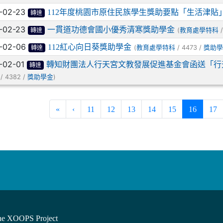
-02-23
112年度桃園市原住民族學生獎助要點「生活津貼
轉達
-02-23
一貫道功德會國小優秀清寒獎助學金
(
/
教育處學特科
轉達
-02-06
112紅心向日葵獎助學金
(
/ 4473 /
教育處學特科
獎助學
轉達
-02-01
轉知財團法人行天宮文教發展促進基金會函送「行
轉達
/ 4382 /
)
獎助學金
(current)
«
‹
11
12
13
14
15
16
17
he XOOPS Project