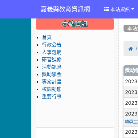
嘉義縣教育資訊網
本站資訊
:::
:::
:::
本站資訊
本站
首頁
行政公告

人事選聘
研習進修
活動訊息
文
獎助
獎助學金
2023
專案計畫
校園動態
2023
重要行事
2023
2023
助學金
2023