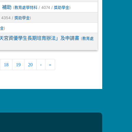
」補助
(
/ 4074 /
)
教育處學特科
獎助學金
 4354 /
)
獎助學金
)
金
天宮資優學生長期培育辦法」及申請書
(
教育處
18
19
20
›
»