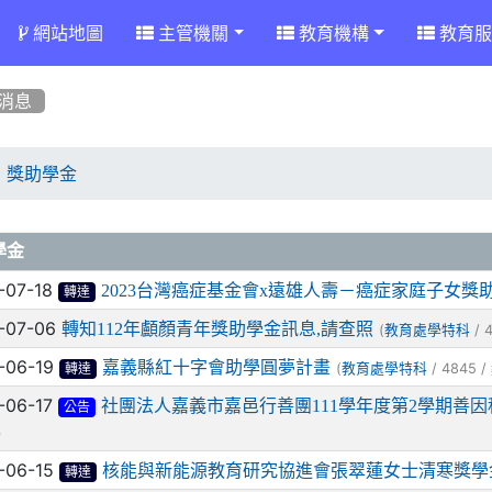
網站地圖
主管機關
教育機構
教育服
消息
獎助學金
章列表
學金
-07-18
2023台灣癌症基金會x遠雄人壽－癌症家庭子女獎
轉達
-07-06
轉知112年顱顏青年獎助學金訊息,請查照
(
/ 
教育處學特科
-06-19
嘉義縣紅十字會助學圓夢計畫
(
/ 4845 /
教育處學特科
轉達
-06-17
社團法人嘉義市嘉邑行善團111學年度第2學期善
公告
)
-06-15
核能與新能源教育研究協進會張翠蓮女士清寒獎學
轉達