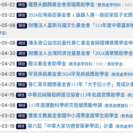
-05-22
羅慧夫顱顏基金會得福獎助學金
(
/ 543
教育處學特科
轉達
-05-22
2024台灣癌症基金會 x 遠雄人壽－癌症家庭子女
轉達
-05-08
財團法人嘉新兆福文化基金會「113年度中華嘉
轉達
)
學金
-05-08
陳永泰公益信託委托普仁基金會辦理傳善獎學金申
轉達
-04-30
財團法人台灣同濟兒童基金會「2024清寒獎助學
轉達
-04-25
賑災基金會助學金
(
/ 689 /
)
教育處學特科
獎助學金
轉達
-04-25
罕見疾病基金會2024罕見疾病獎助學金
(
教育處學特
轉達
-04-25
普仁青年關懷基金會113年「大手拉小手」育成計
轉達
-04-15
中華呂純陽祖師道法協會113年佑昌宮獎助學金
(
教
轉達
-04-08
113年度運動科學研究發展獎勵申請
(
/ 
教育處體健科
轉達
-03-22
豐泰文教基金會國中小清寒家庭學生助學金
(
教育處
轉達
-03-19
第六屆「中華大家功德會築夢學田」計畫
(
教育處學
轉達