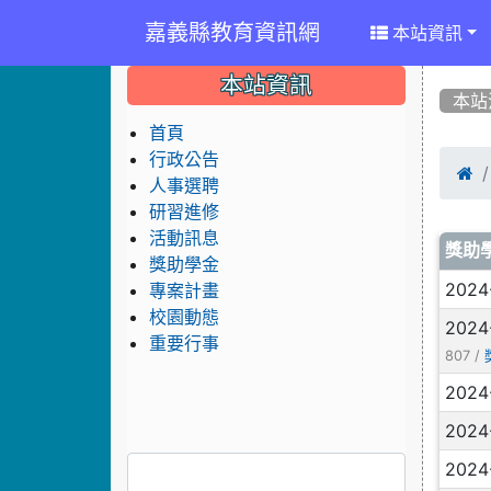
嘉義縣教育資訊網
本站資訊
:::
:::
:::
本站資訊
本站
首頁
行政公告

人事選聘
研習進修
活動訊息
文
獎助
獎助學金
2024
專案計畫
校園動態
2024
重要行事
807 /
2024
2024
2024