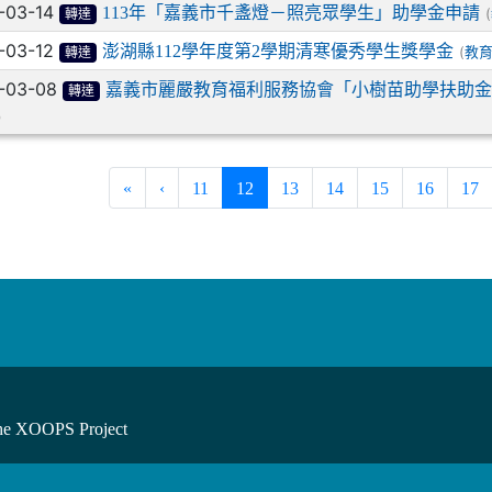
-03-14
113年「嘉義市千盞燈－照亮眾學生」助學金申請
(
轉達
-03-12
澎湖縣112學年度第2學期清寒優秀學生獎學金
(
教
轉達
-03-08
嘉義市麗嚴教育福利服務協會「小樹苗助學扶助金
轉達
)
(current)
«
‹
11
12
13
14
15
16
17
he XOOPS Project