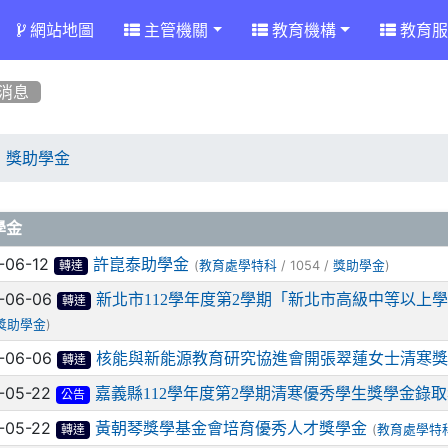
網站地圖
主管機關
教育機構
教育服
消息
獎助學金
章列表
學金
-06-12
許崑泰助學金
(
/ 1054 /
)
教育處學特科
獎助學金
轉達
-06-06
新北市112學年度第2學期「新北市高級中等以上
轉達
)
獎助學金
-06-06
核能與新能源教育研究協進會開張翠蓮女士清寒獎
轉達
-05-22
嘉義縣112學年度第2學期清寒優秀學生獎學金錄
公告
-05-22
黃朝琴獎學基金會培育優秀人才獎學金
(
教育處學特
轉達