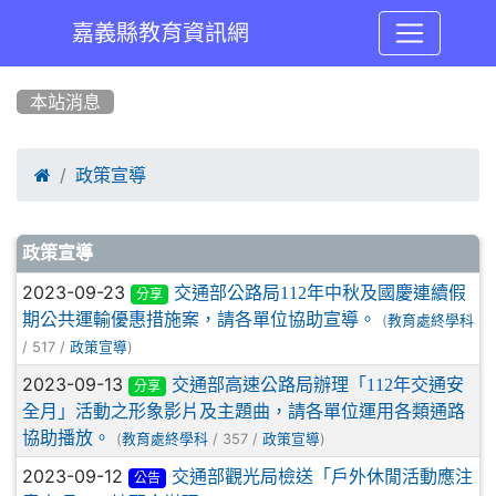
嘉義縣教育資訊網
:::
本站消息

政策宣導
文章列表
政策宣導
2023-09-23
交通部公路局112年中秋及國慶連續假
分享
期公共運輸優惠措施案，請各單位協助宣導。
(
教育處終學科
/ 517 /
)
政策宣導
2023-09-13
交通部高速公路局辦理「112年交通安
分享
全月」活動之形象影片及主題曲，請各單位運用各類通路
協助播放。
(
/ 357 /
)
教育處終學科
政策宣導
2023-09-12
交通部觀光局檢送「戶外休閒活動應注
公告