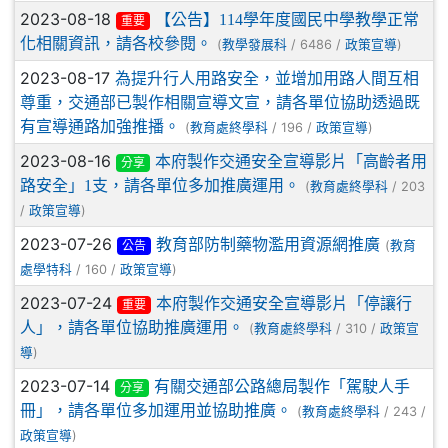
2023-08-18
【公告】114學年度國民中學教學正常
重要
化相關資訊，請各校參閱。
(
/ 6486 /
)
教學發展科
政策宣導
2023-08-17
為提升行人用路安全，並增加用路人間互相
尊重，交通部已製作相關宣導文宣，請各單位協助透過既
有宣導通路加強推播。
(
/ 196 /
)
教育處終學科
政策宣導
2023-08-16
本府製作交通安全宣導影片「高齡者用
分享
路安全」1支，請各單位多加推廣運用。
(
/ 203
教育處終學科
/
)
政策宣導
2023-07-26
教育部防制藥物濫用資源網推廣
(
教育
公告
/ 160 /
)
處學特科
政策宣導
2023-07-24
本府製作交通安全宣導影片「停讓行
重要
人」，請各單位協助推廣運用。
(
/ 310 /
教育處終學科
政策宣
)
導
2023-07-14
有關交通部公路總局製作「駕駛人手
分享
冊」，請各單位多加運用並協助推廣。
(
/ 243 /
教育處終學科
)
政策宣導