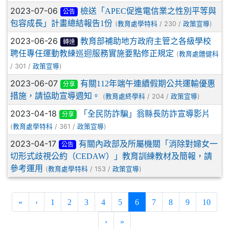
2023-07-06
檢送「APEC促進電信業之性別平等與
公告
包容成長」計畫總結報告1份
(
/ 230 /
)
教育處學特科
政策宣導
2023-06-26
教育部補助地方政府主管之各級學校
轉達
聘任專任運動教練巡迴服務實施要點修正規定
(
教育處體健科
/ 301 /
)
政策宣導
2023-06-07
有關112年端午連續假期公共運輸優惠
分享
措施，請協助宣導週知。
(
/ 204 /
)
教育處終學科
政策宣導
2023-04-18
「全民防詐騙」翁縣長防詐宣導影片
分享
(
/ 361 /
)
教育處學特科
政策宣導
2023-04-17
有關內政部及所屬機關「消除對婦女一
公告
切形式歧視公約（CEDAW）」教育訓練教材及簡報，請
參考運用
(
/ 153 /
)
教育處學特科
政策宣導
(current)
«
‹
1
2
3
4
5
6
7
8
9
10
›
»