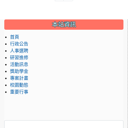
:::
本站資訊
首頁
行政公告
人事選聘
研習進修
活動訊息
獎助學金
專案計畫
校園動態
重要行事