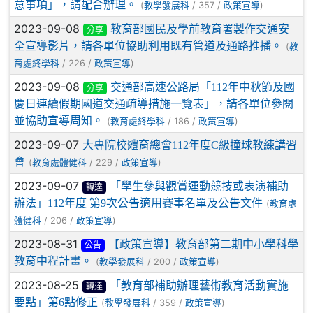
意事項」，請配合辦理。
(
/ 357 /
)
教學發展科
政策宣導
2023-09-08
教育部國民及學前教育署製作交通安
分享
全宣導影片，請各單位協助利用既有管道及通路推播。
(
教
/ 226 /
)
育處終學科
政策宣導
2023-09-08
交通部高速公路局「112年中秋節及國
分享
慶日連續假期國道交通疏導措施一覽表」，請各單位參閱
並協助宣導周知。
(
/ 186 /
)
教育處終學科
政策宣導
2023-09-07
大專院校體育總會112年度C級撞球教練講習
會
(
/ 229 /
)
教育處體健科
政策宣導
2023-09-07
「學生參與觀賞運動競技或表演補助
轉達
辦法」112年度 第9次公告適用賽事名單及公告文件
(
教育處
/ 206 /
)
體健科
政策宣導
2023-08-31
【政策宣導】教育部第二期中小學科學
公告
教育中程計畫。
(
/ 200 /
)
教學發展科
政策宣導
2023-08-25
「教育部補助辦理藝術教育活動實施
轉達
要點」第6點修正
(
/ 359 /
)
教學發展科
政策宣導