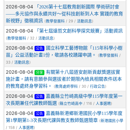
2026-08-04
「2026第十七屆教育創新國際 學術研討會
——多元協作與永續共好～從科技創新到人本 實踐的教育
新視野」徵稿資訊
(
/ 29 /
)
教學發展科
活動訊息
2026-08-04
「第七屆遠哲文創科學探究競賽」活動資訊
(
/ 32 /
)
教學發展科
活動訊息
2026-08-04
國立科學工藝博物館「115年科學小樹
公告
苗」公益活動計畫1份，敬請各校踴躍申請。
(
/
教學發展科
33 /
)
活動訊息
2026-08-04
有關第十八屆道安創新貢獻獎選拔實
分享
施計畫，請有意願參與選拔者於期限內檢具相關表件送本
府教育處終身學習科。
(
/ 30 /
)
教育處終學科
行政公告
2026-08-04
嘉義縣立竹崎高級中學115學年度第一
公告
次長期兼任代課教師甄選
(
/ 116 /
)
縣立竹崎高中
人事選聘
2026-08-04
嘉義縣新港鄉新港國民小學115學年度
公告
第1學期第1-3次長期代課與教支教師甄選簡章
(
新港國民小學
/ 158 /
)
人事選聘