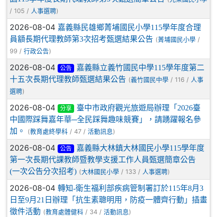
/ 105 /
)
人事選聘
2026-08-04
嘉義縣民雄鄉菁埔國民小學115學年度合理
員額長期代理教師第3次招考甄選結果公告
(
/
菁埔國民小學
99 /
)
行政公告
2026-08-04
嘉義縣立義竹國民中學115學年度第二
公告
十五次長期代理教師甄選結果公告
(
/ 116 /
義竹國民中學
人事
)
選聘
2026-08-04
臺中市政府觀光旅遊局辦理「2026臺
分享
中國際踩舞嘉年華─全民踩舞趣味競賽」，請踴躍報名參
加。
(
/ 47 /
)
教育處終學科
活動訊息
2026-08-04
嘉義縣大林鎮大林國民小學115學年度
公告
第一次長期代課教師暨教學支援工作人員甄選簡章公告
(一次公告分次招考)
(
/ 133 /
)
大林國民小學
人事選聘
2026-08-04
轉知-衛生福利部疾病管制署訂於115年8月3
日至9月21日辦理「抗生素聰明用，防疫一體齊行動」插畫
徵件活動
(
/ 34 /
)
教育處體健科
活動訊息