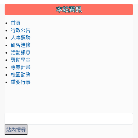
:::
本站資訊
首頁
行政公告
人事選聘
研習進修
活動訊息
獎助學金
專案計畫
校園動態
重要行事