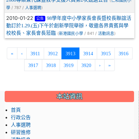
(
仁和國民小
/ 787 /
)
學
人事選聘
2010-01-22
98學年度中小學家長會長暨校長聯誼活
公告
動訂於1.29.(五)下午於創新學院舉辦，敬邀各界貴賓與學
校校長、家長會長蒞臨
(
/ 841 /
)
新港國民小學
活動訊息
(current)
«
‹
3911
3912
3913
3914
3915
3916
3917
3918
3919
3920
›
»
:::
本站資訊
首頁
行政公告
人事選聘
研習進修