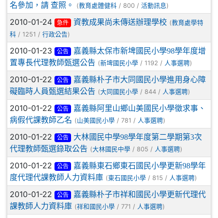
名參加，請 查照。
(
/ 800 /
)
教育處體健科
活動訊息
2010-01-24
資教成果尚未傳送辦理學校
(
教育處學特
急件
/ 1251 /
)
科
行政公告
2010-01-23
嘉義縣太保市新埤國民小學98學年度增
公告
置專長代理教師甄選公告
(
/ 1192 /
)
新埤國民小學
人事選聘
2010-01-22
嘉義縣朴子市大同國民小學進用身心障
公告
礙臨時人員甄選結果公告
(
/ 844 /
)
大同國民小學
人事選聘
2010-01-22
嘉義縣阿里山鄉山美國民小學徵求事、
公告
病假代課教師乙名
(
/ 781 /
)
山美國民小學
人事選聘
2010-01-22
大林國民中學98學年度第二學期第3次
公告
代理教師甄選錄取公告
(
/ 805 /
)
大林國民中學
人事選聘
2010-01-22
嘉義縣東石鄉東石國民小學更新98學年
公告
度代理代課教師人力資料庫
(
/ 815 /
)
東石國民小學
人事選聘
2010-01-22
嘉義縣朴子市祥和國民小學更新代理代
公告
課教師人力資料庫
(
/ 771 /
)
祥和國民小學
人事選聘