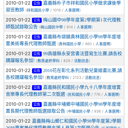
2010-01-22
嘉義縣朴子市祥和國民小學徵求課後學
公告
習班教師
(
/ 1016 /
)
祥和國民小學
人事選聘
2010-01-22
梅山國中98學年度第2學期第1次代理教
公告
師甄試錄取公告
(
/ 914 /
)
梅山國民中學
人事選聘
2010-01-22
嘉義縣布袋鎮貴林國民小學98學年度增
公告
置美術專長代理教師甄選
(
/ 460 /
)
貴林國民小學
人事選聘
2010-01-22
99高雄縣永安宮書法暨寫生比賽,請各校
公告
踴躍報名參加!
(
/ 828 /
)
教育處終學科
活動訊息
2010-01-22
2010花在彰化系列活動兒童繪畫比賽,請
公告
各校踴躍報名參加!
(
/ 2123 /
)
教育處終學科
活動訊息
2010-01-22
嘉義縣民和國民小學九十八學年度增置
公告
音樂專長代理教師第二次甄選
(
/ 776 /
)
民和國民小學
人事選聘
2010-01-22
嘉義縣中埔鄉中埔國民小學98學年度增
公告
置長期代理教師甄選錄取公告
(
/ 936 /
)
中埔國民小學
人事選聘
2010-01-22
嘉義縣梅山鄉仁和國民小學98學年度第2學期
2688專案兼代課暨教學支援人員第2次甄選公告