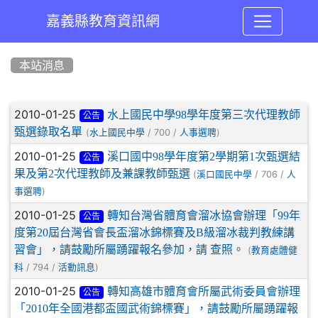
嘉義縣教育資訊網
:::
本站消息
文章列表
2010-01-25
水上國民中學98學年度第三次代理教師
公告
甄選錄取名單
(
/ 700 /
)
水上國民中學
人事選聘
2010-01-25
溪口國中98學年度第2學期第1次甄選結
公告
果及第2次代理教師及兼課教師甄選
(
/ 706 /
溪口國民中學
人
)
事選聘
2010-01-25
轉知台灣省體育會溜冰協會辦理「99年
公告
度第20屆台灣省會長盃溜冰錦標賽及B級溜冰裁判教練講
習會」，請鼓勵所屬踴躍報名參加，請 查照。
(
教育處體健
/ 794 /
)
科
活動訊息
2010-01-25
轉知高雄市體育會所屬武術委員會辦理
公告
「2010年全國港都盃國武術錦標賽」，請鼓勵所屬踴躍報