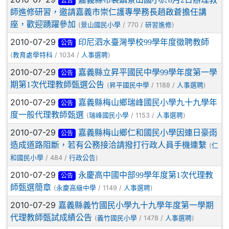
公告
師進修研習，邀請嘉義市崇仁護專學務長趙啟蒼擔任講
座，歡迎踴躍參加
(
/ 770 /
)
景山國民小學
研習進修
2010-07-29
印尼泗水臺灣學校99學年度徵聘教師
公告
(
/ 1034 /
)
教育處學特科
人事選聘
2010-07-29
嘉義縣立昇平國民中學99學年度第一學
公告
期第1次代理教師甄選公告
(
/ 1188 /
)
昇平國民中學
人事選聘
2010-07-29
嘉義縣梅山鄉瑞峰國民小學九十九學年
公告
度一般代理教師甄選
(
/ 1153 /
)
瑞峰國民小學
人事選聘
2010-07-29
嘉義縣梅山鄉仁和國民小學因連日豪雨
公告
造成道路阻斷，若有公務接洽請撥打行政人員手機連繫
(
仁
/ 484 /
)
和國民小學
行政公告
2010-07-29
永慶高中國中部99學年度第1次代理教
公告
師甄選簡章
(
/ 1149 /
)
永慶高級中學
人事選聘
2010-07-29
嘉義縣義竹國民小學九十九學年度第一學期
代理教師甄試成績公告
(
/ 1478 /
)
義竹國民小學
人事選聘