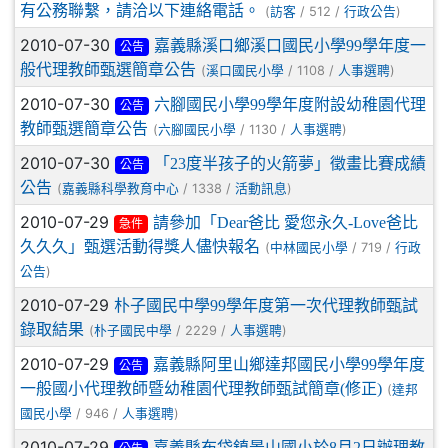
有公務聯繫，請洽以下連絡電話。
(
/ 512 /
)
訪客
行政公告
2010-07-30
嘉義縣溪口鄉溪口國民小學99學年度一
公告
般代理教師甄選簡章公告
(
/ 1108 /
)
溪口國民小學
人事選聘
2010-07-30
六腳國民小學99學年度附設幼稚園代理
公告
教師甄選簡章公告
(
/ 1130 /
)
六腳國民小學
人事選聘
2010-07-30
「23度半孩子的火箭夢」徵畫比賽成績
公告
公告
(
/ 1338 /
)
嘉義縣科學教育中心
活動訊息
2010-07-29
請參加「Dear爸比 愛您永久-Love爸比
急件
久久久」甄選活動得獎人儘快報名
(
/ 719 /
中林國民小學
行政
)
公告
2010-07-29
朴子國民中學99學年度第一次代理教師甄試
錄取結果
(
/ 2229 /
)
朴子國民中學
人事選聘
2010-07-29
嘉義縣阿里山鄉達邦國民小學99學年度
公告
一般國小代理教師暨幼稚園代理教師甄試簡章(修正)
(
達邦
/ 946 /
)
國民小學
人事選聘
2010-07-29
嘉義縣布袋鎮景山國小於8月2日辦理教