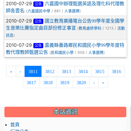
2010-07-29
六嘉國中辦理甄選英語及理化科代理教
公告
師各壹名
(
/ 881 /
)
六嘉國民中學
人事選聘
2010-07-29
國立教育廣播電台公告99學年度全國學
公告
生音樂比賽指定曲目部份修正事宜
(
/ 1213 /
教育處終學科
活動
)
訊息
2010-07-29
嘉義縣番路鄉民和國民小學99學年度特
公告
教代理教師甄選公告
(
/ 958 /
)
民和國民小學
人事選聘
(current)
«
‹
3811
3812
3813
3814
3815
3816
3817
3818
3819
3820
›
»
:::
本站資訊
首頁