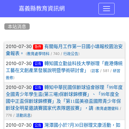
嘉義縣教育資訊網
:::
本站消息
文章列表
2010-07-30
有關每月工作第一日國小填報校園治安
急件
彙報表。
(
/ 740 /
)
教育處學特科
行政公告
2010-07-30
轉知國立勤益科技大學辦理「鹿港傳統
公告
工藝在文創產業發展說明暨學術研討會」
(
/ 581 /
訪客
研習
)
進修
2010-07-30
轉知中華民國保齡球協會辦理「99年度
公告
全國青少年學生盃(第三場)保齡球錦標賽」、「99年度全
國中正盃保齡球錦標賽」及「第11屆美祿盃國際青少年保
齡球全明星邀請賽國家代表隊選拔賽」，請
(
/
教育處體健科
776 /
)
活動訊息
2010-07-30
灣潭國小於7月30日辦理文康活動，如
公告