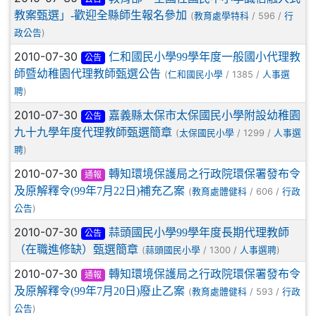
教案甄選」-歡迎全縣師生報名參加
(
/ 596 /
教育處學特科
行
)
政公告
2010-07-30
仁和國民小學99學年度一般國小代理教
公告
師暨幼稚園代理教師甄選公告
(
/ 1385 /
仁和國民小學
人事選
)
聘
2010-07-30
嘉義縣太保市太保國民小學附設幼稚園
公告
九十九學年度代理教師甄選簡章
(
/ 1299 /
太保國民小學
人事選
)
聘
2010-07-30
轉知環境保護局之行政院環保署發布令
通報
及原解釋令(99年7月22日)補充乙案
(
/ 606 /
教育處體健科
行政
)
公告
2010-07-30
蒜頭國民小學99學年度長期代理教師
公告
（在職進修缺）甄選簡章
(
/ 1300 /
)
蒜頭國民小學
人事選聘
2010-07-30
轉知環境保護局之行政院環保署發布令
通報
及原解釋令(99年7月20日)廢止乙案
(
/ 593 /
教育處體健科
行政
)
公告