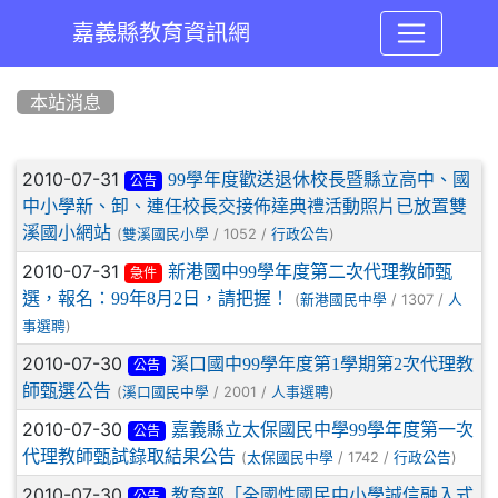
嘉義縣教育資訊網
:::
本站消息
文章列表
2010-07-31
99學年度歡送退休校長暨縣立高中、國
公告
中小學新、卸、連任校長交接佈達典禮活動照片已放置雙
溪國小網站
(
/ 1052 /
)
雙溪國民小學
行政公告
2010-07-31
新港國中99學年度第二次代理教師甄
急件
選，報名：99年8月2日，請把握！
(
/ 1307 /
新港國民中學
人
)
事選聘
2010-07-30
溪口國中99學年度第1學期第2次代理教
公告
師甄選公告
(
/ 2001 /
)
溪口國民中學
人事選聘
2010-07-30
嘉義縣立太保國民中學99學年度第一次
公告
代理教師甄試錄取結果公告
(
/ 1742 /
)
太保國民中學
行政公告
2010-07-30
教育部「全國性國民中小學誠信融入式
公告