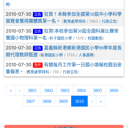
)
聘
2010-07-30
狂賀！本縣參加全國第50屆中小學科學
公告
展覽會獲得團體獎第一名。
(
/ 1063 /
)
教育處學特科
行政公告
2010-07-30
狂賀!本校參加第50屆全國科展比賽榮
公告
獲國小物理科第一名
(
/ 1376 /
)
朴子國民小學
校園動態
2010-07-30
嘉義縣新港鄉新港國民小學99學年度長
公告
期代理教師甄選
(
/ 1733 /
)
新港國民小學
人事選聘
2010-07-30
有關每月工作第一日國小填報校園治安
急件
彙報表。
(
/ 740 /
)
教育處學特科
行政公告
«
‹
3801
3802
3803
3804
3805
3806
(current)
3807
3808
3809
3810
›
»
:::