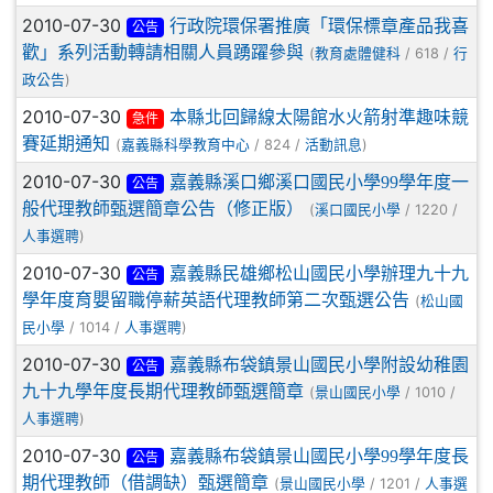
2010-07-30
行政院環保署推廣「環保標章產品我喜
公告
歡」系列活動轉請相關人員踴躍參與
(
/ 618 /
教育處體健科
行
)
政公告
2010-07-30
本縣北回歸線太陽館水火箭射準趣味競
急件
賽延期通知
(
/ 824 /
)
嘉義縣科學教育中心
活動訊息
2010-07-30
嘉義縣溪口鄉溪口國民小學99學年度一
公告
般代理教師甄選簡章公告（修正版）
(
/ 1220 /
溪口國民小學
)
人事選聘
2010-07-30
嘉義縣民雄鄉松山國民小學辦理九十九
公告
學年度育嬰留職停薪英語代理教師第二次甄選公告
(
松山國
/ 1014 /
)
民小學
人事選聘
2010-07-30
嘉義縣布袋鎮景山國民小學附設幼稚園
公告
九十九學年度長期代理教師甄選簡章
(
/ 1010 /
景山國民小學
)
人事選聘
2010-07-30
嘉義縣布袋鎮景山國民小學99學年度長
公告
期代理教師（借調缺）甄選簡章
(
/ 1201 /
景山國民小學
人事選